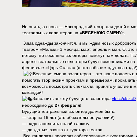
Не опять, а снова — Новгородский театр для детей и 
театральных волонтеров на
«ВЕСЕНЮЮ СМЕНУ».
Зима однажды закончится, и мы ждем новых добровольц
театром «Малый» 3 месяца: март, апрель и май. О, это 
потому что весенние волонтеры помогут нам делать 
апреле театральные волонтеры будут помощниками на
фестивале «Царь-Сказка» (а это событие ждут два года!)
Весенняя смена волонтеров – это шанс попасть 
помогать творческим проектам и премьерам, прокачать
возможность посмотреть спектакли, принять участие в м
командой!
Заполнить анкету будущего волонтера
vk.cc/cIszcD
необходимо
до 27 февраля!
Будущий театральный волонтер должен быть:
— старше 16 лет (это обязательное условие!)
— надо заполнить онлайн анкету
— дождаться звонка от куратора театра.
Все кандидаты проходят собеседование с кураторами, ч