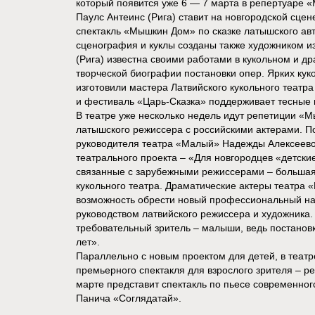
который появится уже 6 — 7 марта в репертуаре 
Паулс Антеинс (Рига) ставит на новгородской сце
спектакль «Мышкин Дом» по сказке латышского а
сценография и куклы созданы также художником и
(Рига) известна своими работами в кукольном и др
творческой биографии постановки опер. Ярких кук
изготовили мастера Латвийского кукольного театра
и фестиваль «Царь-Сказка» поддерживает тесные
В театре уже несколько недель идут репетиции «
латышского режиссера с российскими актерами. П
руководителя театра «Малый» Надежды Алексеево
театрального проекта – «Для новгородцев «детски
связанные с зарубежными режиссерами – большая 
кукольного театра. Драматические актеры театра 
возможность обрести новый профессиональный на
руководством латвийского режиссера и художника.
требовательный зритель – малыши, ведь постановк
лет».
Параллельно с новым проектом для детей, в теат
премьерного спектакля для взрослого зрителя – р
марте представит спектакль по пьесе современног
Панича «Соглядатай».