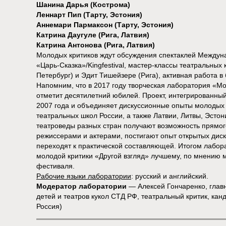
Шанина Дарья (Кострома)
Леннарт Пип (Тарту, Эстония)
Аннемари Пармаксон (Тарту, Эстония)
Катрина Даугуле (Рига, Латвия)
Катрина Антонова (Рига, Латвия)
Молодых критиков ждут обсуждения спектаклей Междун
«Царь-Сказка»/Kingfestival, мастер-классы театральных
Петербург) и Эдит Тишейзере (Рига), активная работа в
Напомним, что в 2017 году творческая лаборатория «М
отметит десятилетний юбилей. Проект, интегрированный
2007 года и объединяет дискуссионные опыты молодых 
театральных школ России, а также Латвии, Литвы, Эст
театроведы разных стран получают возможность прямог
режиссерами и актерами, постигают опыт открытых диск
переходят к практической составляющей. Итогом лабор
молодой критики «Другой взгляд» лучшему, по мнению 
фестиваля.
Рабочие языки лаборатории
: русский и английский.
Модератор лаборатории
— Алексей Гончаренко, глав
детей и театров кукол СТД РФ, театральный критик, кан
Россия)