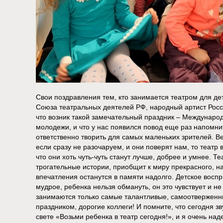
Свои поздравления тем, кто занимается театром для д
Союза театральных деятелей РФ, народный артист Рос
что возник такой замечательный праздник – Международ
молодежи, и что у нас появился повод еще раз напомнить
ответственно творить для самых маленьких зрителей. В
если сразу не разочаруем, и они поверят нам, то театр в
что они хоть чуть-чуть станут лучше, добрее и умнее. Т
трогательные истории, приобщит к миру прекрасного, нау
впечатления останутся в памяти надолго. Детское восп
мудрое, ребенка нельзя обмануть, он это чувствует и н
занимаются только самые талантливые, самоотверженн
праздником, дорогие коллеги! И помните, что сегодня з
свете «Возьми ребенка в театр сегодня!», и я очень на