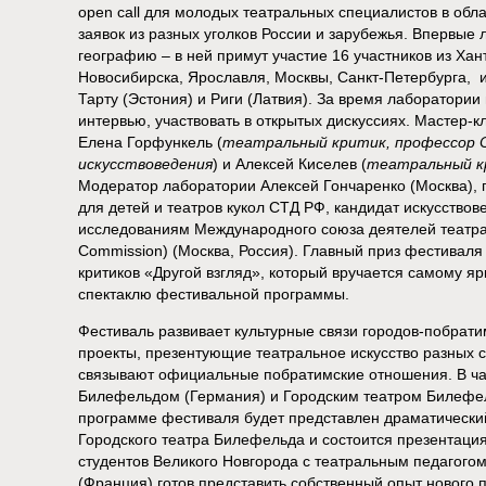
open call для молодых театральных специалистов в обл
заявок из разных уголков России и зарубежья. Впервые
географию – в ней примут участие 16 участников из Хан
Новосибирска, Ярославля, Москвы, Санкт-Петербурга, 
Тарту (Эстония) и Риги (Латвия). За время лаборатории 
интервью, участвовать в открытых дискуссиях. Мастер-
Елена Горфункель (
театральный критик, профессор 
искусствоведения
) и Алексей Киселев (
театральный к
Модератор лаборатории Алексей Гончаренко (Москва), 
для детей и театров кукол СТД РФ, кандидат искусствов
исследованиям Международного союза деятелей театра
Commission) (Москва, Россия). Главный приз фестиваля
критиков «Другой взгляд», который вручается самому я
спектаклю фестивальной программы.
Фестиваль развивает культурные связи городов-побрати
проекты, презентующие театральное искусство разных с
связывают официальные побратимские отношения. В част
Билефельдом (Германия) и Городским театром Билефель
программе фестиваля будет представлен драматический
Городского театра Билефельда и состоится презентация
студентов Великого Новгорода с театральным педагогом
(Франция) готов представить собственный опыт нового 