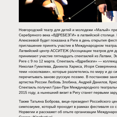
Новгородский театр для детей и молодежи «Малый» пред
Серебряного века «ВДРЕБЕЗГИ» в латвийской столице.
Алексеевой будет показана в Риге в день открытия фест
приглашение принять участие в Международном театра
Латвийский центр АССИТЕЖ (Ассоциации театров для де
принимают участие пятнадцать спектаклей из Латвии, Э
Риге с 9 по 12 марта. Спектакль «Вдребезги» — коллек
Николая Гумилева, Даниила Хармса, Игоря Северянина 
теми «осколками», которые разлетелись по миру и до си
перечитывать заново русскую поэзию. В постановке за
артистка России Любовь Злобина, Андрей Данилов, Кри
Спектакль получил Гран-При Международного театральн
2015 году, а нынешний визит в Ригу станет первыми зар
Также Татьяна Боброва, вице-президент Российского ц
симпозиуме, который проходит в рамках фестиваля со 
Норвегии и расскажет об опыте организации Междунаро