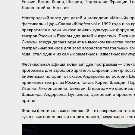
России, Китая, Кореи, Швеции, Португалии, Франции, Ге
Лихтенштейна, Бельгии.
Новгородский театр для детей и молодежи «Малый» п
фестиваль «Царь-Сказка»/Kingfestival с 1992 года и за
превратился в один из крупнейших культурных форумов
театров России и Европы для детей и взрослых. Расши
Сказка» всегда делает акцент на высоком качестве пост
театральных жанров для всех возрастов театральных зр
года, стал одним из самых заметных и известных культу
Фестивальная афиша включает две программы — спекта
программа для взрослого зрителя, широкий спектр поста
библейских историй, от сказок Андерсена до историй Ш
принимает театры из России, Китая, Кореи, Швеции, По
Италии, Лихтенштейна, Бельгии. В программе фестивал
Шекспира, Андерсена, Булгакова, Цветаевой и Бродско
притчи.
Жанры фестивальных спектаклей – от современного тан
кукольных постановок и сторителлинга, визуального теа