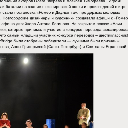
сполнении актеров Олега Зверева и Алексея Тимофеева. Игроки
али баталии на знание шекспировской эпохи и произведений в игре
стала постановка «Ромео и Джульетта», про дерзких молодых
. Новгородские дизайнеры и художники создавали афиши к «Ромео
я афиша дизайнера Антона Логинова. На закрытом показе «Ночи
ки, которые принимали участие в конкурсе перевода шекспировск
 что самый младший участник конкурса переводов – шестиклассник!
wBridge были отобраны победители — лучшими были признаны
шова, Анны Григорьевой (Санкт-Петербург) и Светланы Еграшовой.