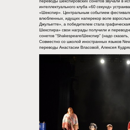
переводы шекспировских сонетов звучали в и
интеллектуального клуба «60 секунд» устраив
«Шекспир». Центральным событием фестиваля 
влюбленных, идущих наперекор воле взрослых
Джульетте», а победителем стала графическа
Шекспира» свои награды получили и переводчи
сонетов “Shakespeare/Шекспир” (надо сказать,
Совместно со школой иностранных языков Ne
переводы Анастасии Власовой, Алексея Кудря