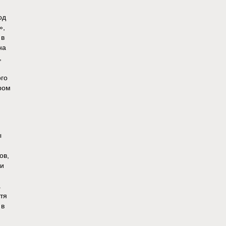
од
»,
 в
на
,
ого
ром
ы
ов,
 и
а
тя
 в