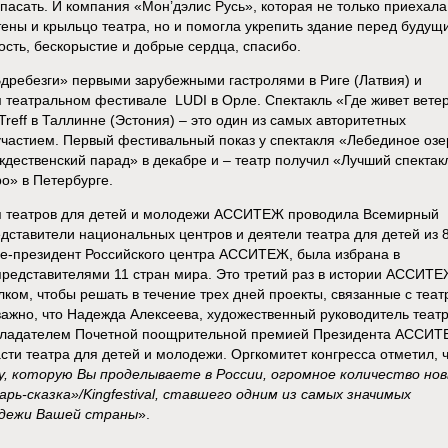
 спасать. И компания «Мон’дэлис Русь», которая не только приехала
тены и крыльцо театра, но и помогла укрепить здание перед будущ
сть, бескорыстие и добрые сердца, спасибо.
дребезги» первыми зарубежными гастролями в Риге (Латвия) и
 театральном фестивале LUDI в Орле. Спектакль «Где живет вете
eff в Таллинне (Эстония) – это один из самых авторитетных
участием. Первый фестивальный показ у спектакля «Лебединое озе
дественский парад» в декабре и – театр получил «Лучший спектак
о» в Петербурге.
я театров для детей и молодежи АССИТЕЖ проводила Всемирный
дставители национальных центров и деятели театра для детей из 
це-президент Российского центра АССИТЕЖ, была избрана в
едставителями 11 стран мира. Это третий раз в истории АССИТЕ
лком, чтобы решать в течение трех дней проекты, связанные с теа
 важно, что Надежда Алексеева, художественный руководитель теат
обладателем Почетной поощрительной премией Президента АССИ
ти театра для детей и молодежи. Оргкомитет конгресса отметил, 
, которую Вы проделываете в России, огромное количество но
рь-сказка»/Kingfestival, ставшего одним из самых значимых
одежи Вашей страны
».