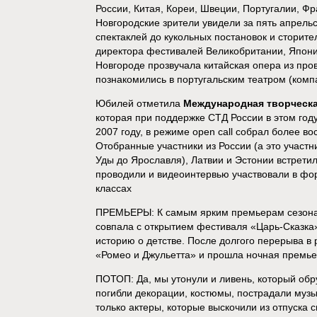
России, Китая, Кореи, Швеции, Португалии, Фр
Новгородские зрители увидели за пять апрель
спектаклей до кукольных постановок и сторите
директора фестивалей Великобритании, Японии
Новгороде прозвучала китайская опера из пров
познакомились в португальским театром (комп
Юбилей отметила
Международная творческа
которая при поддержке СТД России в этом год
2007 году, в режиме open call собрал более в
Отобранные участники из России (а это участн
Уды до Ярославля), Латвии и Эстонии встретил
проводили и видеоинтервью участвовали в фо
классах
ПРЕМЬЕРЫ: К самым ярким премьерам сезона 
совпала с открытием фестиваля «Царь-Сказка
историю о детстве. После долгого перерыва в
«Ромео и Джульетта» и прошла ночная премь
ПОТОП: Да, мы утонули и ливень, который обр
погибли декорации, костюмы, пострадали музы
только актеры, которые выскочили из отпуска 