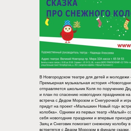
В Новгородском театре для детей и молодежи 
Премьерная музыкальная история «Новогодние
отправляется школьник Коля по поручению Де
и план по спасению новогодних праздников на 
встреча с Дедом Морозом и Снегурочкой и игр
придут на проект «Малышкин Новый год» встре
колобка». Одними из первых театр «Малый» с
себя новогодние праздники и впервые приходя
Заяц и Снеговик помогают снежному колобку в
встретятся с Дедом Морозом в финале сказки, 