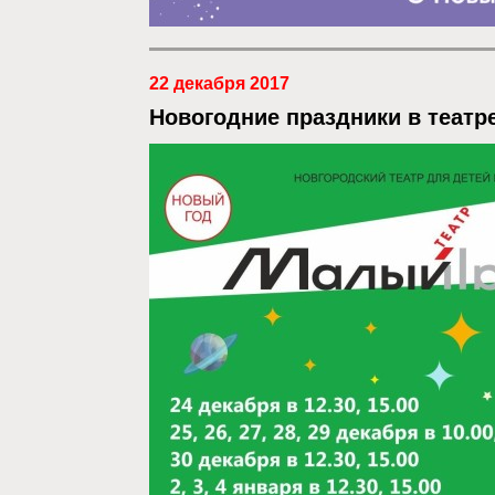
22 декабря 2017
Новогодние праздники в теат