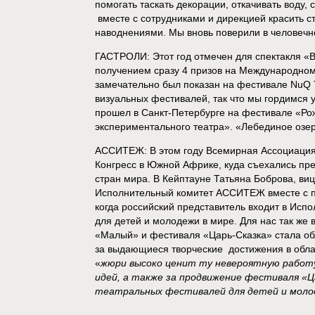
помогать таскать декорации, откачивать воду,
вместе с сотрудниками и дирекцией красить с
наводнениями. Мы вновь поверили в человечно
ГАСТРОЛИ: Этот год отмечен для спектакля «В
получением сразу 4 призов на Международном
замечательно был показан на фестивале NuQ Tr
визуальных фестивалей, так что мы гордимся 
прошел в Санкт-Петербурге на фестивале «Рож
экспериментального театра». «Лебединое озер
АССИТЕЖ: В этом году Всемирная Ассоциаци
Конгресс в Южной Африке, куда съехались пре
стран мира. В Кейптауне Татьяна Боброва, ви
Исполнительный комитет АССИТЕЖ вместе с пр
когда российский представитель входит в Испо
для детей и молодежи в мире. Для нас так же
«Малый» и фестиваля «Царь-Сказка» стала 
за выдающиеся творческие достижения в облас
«
жюри высоко ценит ту невероятную работу
идей, а также за продвижение фестиваля «Ца
театральных фестивалей для детей и мол