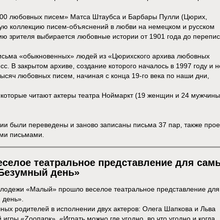
5000 любовных писем» Матса Штаубса и Барбары Пулли (Цюрих,
ую коллекцию писем-объяснений в любви на немецком и русском
нию зрителя выбирается любовные истории от 1901 года до перепис
 письма «обыкновенных» людей из «Цюрихского архива любовных
с. В закрытом архиве, создание которого началось в 1997 году и н
тысяч любовных писем, начиная с конца 19-го века по наши дни,
 которые читают актеры театра Ноймаркт (19 женщин и 24 мужчины
сии были переведены и заново записаны письма 37 пар, также прое
ми письмами.
еселое театральное представление для сам
 Безумный день»
молодежи «Малый» прошло веселое театральное представление для
 день».
ных родителей в исполнении двух актеров: Олега Шапкова и Льва
гры «Zоопарк». «Играть можно где угодно, во что угодно и когда