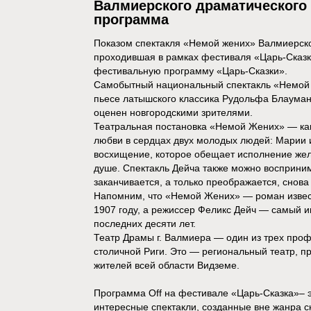
Валмиерского драматического 
программа
Показом спектакля «Немой жених» Валмиерског
проходившая в рамках фестиваля «Царь-Сказка
фестивальную программу «Царь-Сказки».
Самобытный национальный спектакль «Немой 
пьесе латышского классика Рудольфа Блаумани
оценен новгородскими зрителями.
Театральная постановка «Немой Жених» — ка
любви в сердцах двух молодых людей: Марии и 
восхищение, которое обещает исполнение жела
душе. Спектакль Дейча также можно восприним
заканчивается, а только преображается, снова
Напомним, что «Немой Жених» — роман извес
1907 году, а режиссер Феликс Дейч — самый и
последних десяти лет.
Театр Драмы г. Валмиера — один из трех проф
столичной Риги. Это — региональный театр, п
жителей всей области Видземе.
Программа Off на фестивале «Царь-Сказка»– 
интересные спектакли, созданные вне жанра 