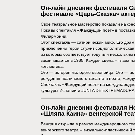
Он-лайн дневник фестиваля Св
фестивале «Царь-Сказка» акте
Свое театральное мастерство показали на фес
Показы спектакля «Жаждущий поэт» в поставк
Филармонии.
Этот спектакль — сатирический миф. Его драм
приключений героя служит социополитическая и
из которых соответствует году или нескольким 
заканчивается в 1985. Каждая сцена – глава и
коллектива.
Это — история молодого европейца. Это — ис
рождения поэтического таланта и поэта, жажду
Спектакль «Жаждущий поэт» на международно
культуры Испании и JUNTA DE EXTREMADURA
Он-лайн дневник фестиваля Н
«Шляпа Каина» венгерской теа
Венгрия открыла в рамках международного те
венгерского театра – визуально-пластический т