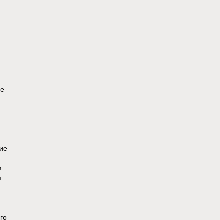
ие
ие
в
я
го