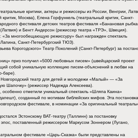
театральные критики, актеры и режиссеры из России, Венгрии, Латв
критик, Москва), Елена Горфункель (театральный критик, Санкт-
ародного фестиваля детских театров фестиваля «Банановая рыбка
 (Латвия) и Бенгт Андерсон (режиссер театра «ТРЭ», Швеция).
 «За многообещающую режиссуру» был награжден спектакль
 Лапина, Санкт-Петербургский ТЮЗ).
ьева Корогодского» Театр Поколений (Санкт-Петербург) за постан
ниц» приз получил «5000 любовных писем» (швейцарский проект
щий собой уникальную коллекцию писем-объяснений в любви на
о-баре).
 Новгородский театр для детей и молодежи «Малый» — «За
ую Шапочку» (режиссер Надежда Алексеева).
и, особенно отметили уникальный спектакль «Шляпа Каина»
дапешт), созданный по мотивам библейских мифов. Эта постановка
новгородском фестивале, в номинации «За оригинальный театраль
остался Эстонскому ВАТ-театру (Таллинн) за постановку
 эпос, поставленный режиссером Маркусом Зоннером (Лугано,
атральном фестивале «Царь-Сказка» были представлены на