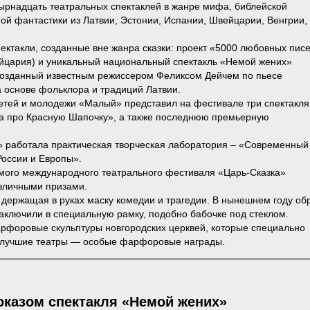
ырнадцать театральных спектаклей в жанре мифа, библейской
рной фантастики из Латвии, Эстонии, Испании, Швейцарии, Венгрии,
ктакли, созданные вне жанра сказки: проект «5000 любовных пис
йцария) и уникальный национальный спектакль «Немой жених»
 созданный известным режиссером Феликсом Дейчем по пьесе
 основе фольклора и традиций Латвии.
етей и молодежи «Малый» представил на фестивале три спектакля
ка про Красную Шапочку», а также последнюю премьерную
а» работала практическая творческая лаборатория – «Современный
России и Европы».
ьмого международного театрального фестиваля «Царь-Сказка»
зличными призами.
держащая в руках маску комедии и трагедии. В нынешнем году об
заключили в специальную рамку, подобно бабочке под стеклом.
арфоровые скульптуры новгородских церквей, которые специально
 лучшие театры — особые фарфоровые награды.
оказом спектакля «Немой жених»