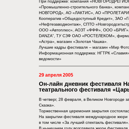
При поддержке: компания «НОВГОРОДРЕГИО
«Промышленно-строительного банка», компа
НОВГОРОД», АО «ЛАКТИС», АО «ПРОЛЕТАРИЙ»
Кооператив «Общедоступный Кредит», ЗАО «Г
«Нефтезаводмонтаж», СПТО «Новгородсетьстр
ООО «Автоплюс», АОЗТ «ФФФ», ООО «БРИГ», О
DANZA”, ТУ СЗФ ОАО «РОСТЕЛЕКОМ», фирма «
«Астра», магазин «Золотая Чашка».
Лучшие кадры фестиваля – магазин «Мир Фот
Информационная поддержка: НГТРК «Славия», 
ведомости»
29 апреля 2005
Он-лайн дневник фестиваля Н
театрального фестиваля «Царь
В четверг, 28 февраля, в Великом Новгороде
Сказка».
Торжественная церемония закрытия состоялас
На закрытии фестиваля международное жюри 
в том числе «За лучший спектакль фестиваля»
В нынешнем году возглавила жюри фестиваля т