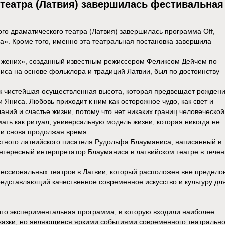
театра (Латвия) завершилась фестивальная
о драматического театра (Латвия) завершилась программа Off,
». Кроме того, именно эта театральная постановка завершила
жених», созданный известным режиссером Феликсом Дейчем по
са на основе фольклора и традиций Латвии, был по достоинству
к чистейшая осуществленная высота, которая предвещает рожден
Яниса. Любовь приходит к ним как осторожное чудо, как свет и
ний и счастье жизни, потому что нет никаких границ человеческой
ать как ритуал, универсальную модель жизни, которая никогда не
 и снова продолжая время.
тного латвийского писателя Рудольфа Блауманиса, написанный в
нтересный интерпретатор Блауманиса в латвийском театре в течен
ессиональных театров в Латвии, который расположен вне предело
редставляющий качественное современное искусство и культуру дл
это экспериментальная программа, в которую входили наиболее
сказки, но являющиеся яркими событиями современного театрально