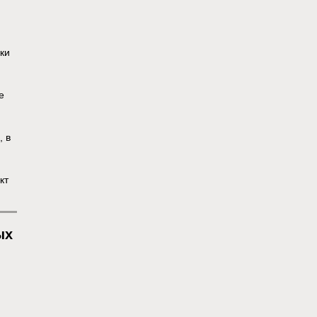
ки
е
, в
кт
ых