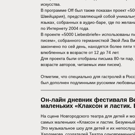
искусства.
В программе Off был также показан проект «
Швейцария), представляющий собой уникальн
языках, собранных в аудио-баре, где по жела
по Интернету 2004 года.
В проекте «5000 Liebesbriefe» использованы
писем», собранного германисткой Эвой Лиа Вис
закончено по сей день, находятся более пяти 
влюбленных в возрасте от 12 до 74 лет.
Для проекта были отобраны письма 80-ти пар,
возрасте авторов, читаемых ими писем).
Отметим, что специально для гастролей в Рос
был дополнен подлинными русскими любовны
Он-лайн дневник фестиваля В
маленьких «Клаксон и ластик.
На сцене Новгородского театра для детей и 
самых маленьких «Клаксон и ластик. Безумный
Это музыкальное шоу для детей и их непослуш
Харламова, создателей Театра одновременной и