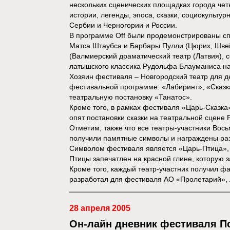
нескольких сценических площадках города чет
истории, легенды, эпоса, сказки, социокульту
Сербии и Черногории и России.
В программе Off были продемонстрированы спе
Матса Штаубса и Барбары Пулли (Цюрих, Шве
(Валмиерский драматический театр (Латвия),
латышского классика Рудольфа Блауманиса на
Хозяин фестиваля – Новгородский театр для д
фестивальной программе: «Лабиринт», «Сказ
театральную постановку «Танатос».
Кроме того, в рамках фестиваля «Царь-Сказк
опят постановки сказки на театральной сцене 
Отметим, также что все театры-участники Вос
получили памятные символы и награждены ра
Символом фестиваля является «Царь-Птица», 
Птицы запечатлен на красной глине, которую 
Кроме того, каждый театр-участник получил ф
разработал для фестиваля АО «Пролетарий»,
28 апреля 2005
Он-лайн дневник фестиваля П