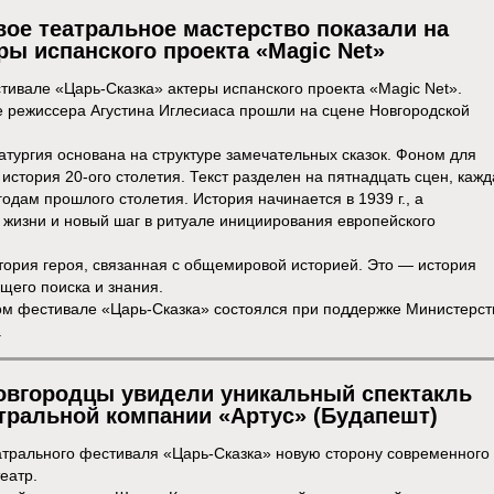
ое театральное мастерство показали на
ры испанского проекта «Magic Net»
тивале «Царь-Сказка» актеры испанского проекта «Magic Net».
е режиссера Агустина Иглесиаса прошли на сцене Новгородской
атургия основана на структуре замечательных сказок. Фоном для
стория 20-ого столетия. Текст разделен на пятнадцать сцен, кажд
годам прошлого столетия. История начинается в 1939 г., а
з жизни и новый шаг в ритуале инициирования европейского
тория героя, связанная с общемировой историей. Это — история
щего поиска и знания.
м фестивале «Царь-Сказка» состоялся при поддержке Министерст
.
овгородцы увидели уникальный спектакль
тральной компании «Артус» (Будапешт)
атрального фестиваля «Царь-Сказка» новую сторону современного
еатр.