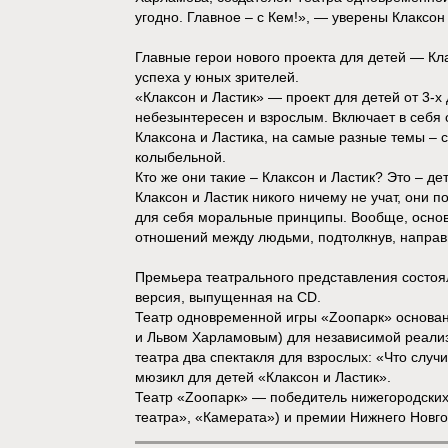
угодно. Главное – с Кем!», — уверены Клаксон 
Главные герои нового проекта для детей — К
успеха у юных зрителей.
«Клаксон и Ластик» — проект для детей от 3-х 
небезынтересен и взрослым. Включает в себя 
Клаксона и Ластика, на самые разные темы – с
колыбельной.
Кто же они такие – Клаксон и Ластик? Это – д
Клаксон и Ластик никого ничему не учат, они 
для себя моральные принципы. Вообще, основн
отношений между людьми, подтолкнув, направ
Премьера театрального представления состоял
версия, выпущенная на CD.
Театр одновременной игры «Zоопарк» основан
и Львом Харламовым) для независимой реализ
театра два спектакля для взрослых: «Что случ
мюзикл для детей «Клаксон и Ластик».
Театр «Zоопарк» — победитель нижегородских
театра», «Камерата») и премии Нижнего Новго