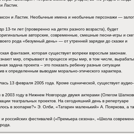
и Ластик.
лаксон и Ластик. Необычные имена и необычные персонажи — залог
до 13-ти лет (проверенно на детях разного возраста), будет
оригинальные авторские, современные, смешные песни-игры и ске
воего рода «безумный день» — от утренней зарядки до сказки и
етская фантазия, которая существует вопреки взрослым законам.
познают мир, открывают в процессе игры мир, в том числе, вырабат
ая задача проекта – это показать ребенку разные ситуации
ив к определенным выводам морально-этического характера.
ась 13 февраля 2005 года. Кроме сценической, существует аудио-
 в 2003 году в Нижнем Новгороде двумя актерами (Олегом Шапко
ации театральных проектов. На сегодняшний день в репертуаре
илось в зоопарке?» Э. Олби, «Татарин маленький» А. Пояркова, а т
 и российских фестивалей («Премьера сезона», «Школа современ
рода.