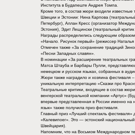
Института в Будапеште Андрея Томпа.
Кроме того, в состав жюри входили известные 
Швеции и Эстонии: Нина Карпова (театральный 
Петербург), Аллан Кресс (организатор Междун
Эстония), Эдит Лещински (театральный критик
Награды распределились следующим образом:
«Начало. Рисунок первый» (режиссер Наталья
Отмечен также «За сохранение традиций Зинов
«Песни Западных славян».
В номинации «За расширение театральных гра
Матса Штауба и Барбары Пулли, представляю
немецком и русском языках, собранных в ауди
Жюри также наградило и хозяина фестиваля –
уникальную интерпретацию «Сказки про Красн
Театральные критики, входящие в состав жюр
венгерской театральной компании «Артус» (Бу
впервые представленная в России именно на 
язык» также получила приз фестиваля.
Главный приз «Лучший спектакль фестиваля» д
«Калевипоег». Это — эстонский национальный
Швейцария).
Напомним, что на Восьмом Международном те