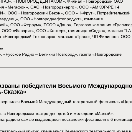
НГАЗ», «НОВГОРОД ДЕЙТАКОМ», Филиал «Новгородский ОАО
ния «Мегафон», ОАО «Новгородэнерго», ООО «АМКОР-РЕНЧ
, ООО «Новгородский Бекон», ООО «Н-Фрут», Потребительский
вардеец», ООО «Новгороднефтепродукт», компания
ой», ООО «Феррум», ТСОО «Дано», Торговая компания «Гулливер
ОО «Фаворит», ООО «Хантер», гостиница «Садко», магазин “LA
Новгородский Технопарк», магазин «Тракт», ЧП Филиппов, ООО
о»
«Русское Радио – Великий Новгород», газета «Новгородские
азваны победители Восьмого Международно
-Сказка»
 завершился Восьмой Международный театральный фестиваль «Цар
ь в Новгородском театре для детей и молодежи «Малый».
наградило самые выдающиеся постановки фестиваля в 6 номинац
.
еатральный критик, специалист Венгерского театрального музея и