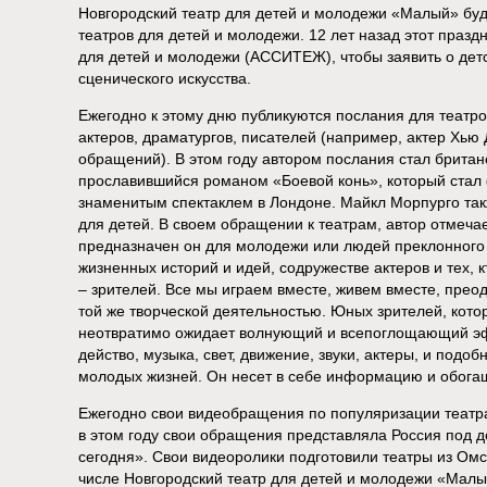
Новгородский театр для детей и молодежи «Малый» буд
театров для детей и молодежи. 12 лет назад этот праз
для детей и молодежи (АССИТЕЖ), чтобы заявить о детс
сценического искусства.
Ежегодно к этому дню публикуются послания для театр
актеров, драматургов, писателей (например, актер Хью
обращений). В этом году автором послания стал британ
прославившийся романом «Боевой конь», который стал
знаменитым спектаклем в Лондоне. Майкл Морпурго такж
для детей. В своем обращении к театрам, автор отмечае
предназначен он для молодежи или людей преклонного 
жизненных историй и идей, содружестве актеров и тех, к
– зрителей. Все мы играем вместе, живем вместе, прео
той же творческой деятельностью. Юных зрителей, кото
неотвратимо ожидает волнующий и всепоглощающий эфф
действо, музыка, свет, движение, звуки, актеры, и под
молодых жизней. Он несет в себе информацию и обогащ
Ежегодно свои видеобращения по популяризации театр
в этом году свои обращения представляла Россия под д
сегодня». Свои видеоролики подготовили театры из Омс
числе Новгородский театр для детей и молодежи «Малы