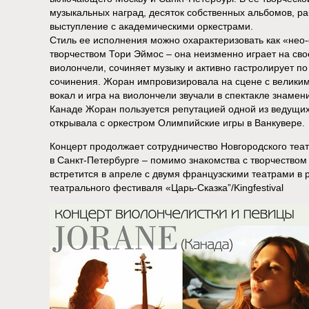
музыкальных наград, десяток собственных альбомов, раб
выступление с академическими оркестрами.
Стиль ее исполнения можно охарактеризовать как «нео-
творчеством Тори Эймос – она неизменно играет на св
виолончели, сочиняет музыку и активно гастролирует по
сочинения. Жоран импровизировала на сцене с велики
вокал и игра на виолончели звучали в спектакле знаме
Канаде Жоран пользуется репутацией одной из ведущих
открывала с оркестром Олимпийские игры в Ванкувере.
Концерт продолжает сотрудничество Новгородского теа
в Санкт-Петербурге – помимо знакомства с творчеством 
встретится в апреле с двумя французскими театрами в
театрального фестиваля «Царь-Сказка”/Kingfestival