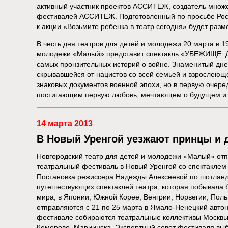
активный участник проектов АССИТЕЖ, создатель множе
фестивалей АССИТЕЖ. Подготовленный по просьбе Ро
к акции «Возьмите ребенка в театр сегодня» будет раз
В честь дня театров для детей и молодежи 20 марта в 1
молодежи «Малый» представит спектакль «УБЕЖИЩЕ.
самых пронзительных историй о войне. Знаменитый дне
скрывавшейся от нацистов со всей семьей и взрослеющ
знаковых документов военной эпохи, но в первую очере
постигающим первую любовь, мечтающем о будущем и 
14 марта 2013
В Новый Уренгой уезжают принцы и 
Новгородский театр для детей и молодежи «Малый» от
театральный фестиваль в Новый Уренгой со спектакл
Постановка режиссера Надежды Алексеевой по шотланд
путешествующих спектаклей театра, которая побывала 
мира, в Японии, Южной Корее, Венгрии, Норвегии, Поль
отправляются с 21 по 25 марта в Ямало-Ненецкий автон
фестивале собираются театральные коллективы Москвы,
Кемерово, Мариинска. Экспертный совет фестиваля выб