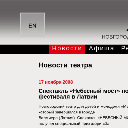
НОВГОРО
Новости
Афиша
Р
Новости театра
17 ноября 2008
Спектакль «Небесный мост» п
фестиваля в Латвии
Новгородский театр для детей и молодежи «М
который завершился в городе
Валмиера (Латвия). Спектакль «НЕБЕСНЫЙ МО
получил специальный приз жюри «За