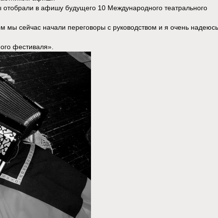
ы отобрали в афишу будущего 10 Международного театрального
ом мы сейчас начали переговоры с руководством и я очень надеюсь
ого фестиваля».