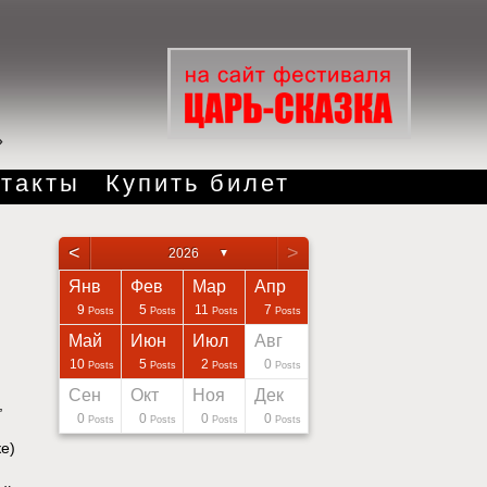
»
такты
Купить билет
<
>
2026
▼
Апр
Апр
Апр
Апр
Апр
Апр
Апр
Апр
Апр
Апр
Апр
Апр
Апр
Апр
Апр
Апр
Апр
Апр
Апр
Апр
Апр
Апр
Янв
Фев
Мар
Апр
16
19
22
18
19
25
19
17
11
11
11
4
5
2
4
2
2
3
5
3
0
1
9
5
11
7
Posts
Posts
Posts
Posts
Posts
Posts
Posts
Posts
Posts
Posts
Posts
Posts
Posts
Posts
Posts
Posts
Posts
Posts
Posts
Posts
Posts
Post
Posts
Posts
Posts
Posts
Авг
Авг
Авг
Авг
Авг
Авг
Авг
Авг
Авг
Авг
Авг
Авг
Авг
Авг
Авг
Авг
Авг
Авг
Авг
Авг
Авг
Авг
Май
Июн
Июл
Авг
2
3
5
0
0
0
3
2
0
0
0
0
0
0
0
0
1
1
1
1
1
1
10
5
2
0
Posts
Posts
Posts
Posts
Posts
Posts
Posts
Posts
Posts
Posts
Posts
Posts
Posts
Posts
Posts
Posts
Post
Post
Post
Post
Post
Post
Posts
Posts
Posts
Posts
Дек
Дек
Дек
Дек
Дек
Дек
Дек
Дек
Дек
Дек
Дек
Дек
Дек
Дек
Дек
Дек
Дек
Дек
Дек
Дек
Дек
Дек
Сен
Окт
Ноя
Дек
,
14
10
12
13
8
2
7
5
6
8
5
4
2
3
0
6
5
4
4
4
5
0
0
0
0
0
Posts
Posts
Posts
Posts
Posts
Posts
Posts
Posts
Posts
Posts
Posts
Posts
Posts
Posts
Posts
Posts
Posts
Posts
Posts
Posts
Posts
Posts
Posts
Posts
Posts
Posts
е)