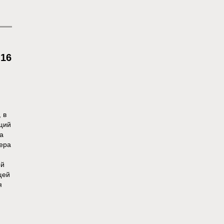
 16
 в
щий
а
ера
ой
щей
я