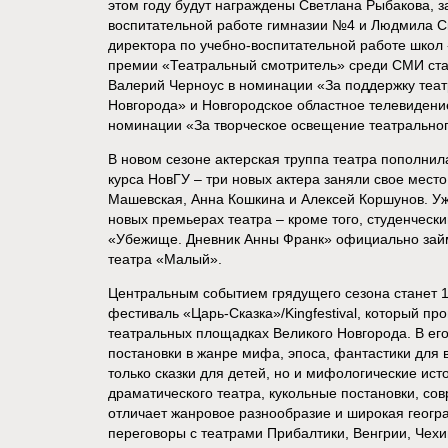
этом году будут награждены Светлана Рыбакова, з
воспитательной работе гимназии №4 и Людмила С
директора по учебно-воспитательной работе школ
премии «Театральный смотритель» среди СМИ стал
Валерий Черноус в номинации «За поддержку теат
Новгорода» и Новгородское областное телевидени
номинации «За творческое освещение театральног
В новом сезоне актерская труппа театра пополнил
курса НовГУ – три новых актера заняли свое место
Машевская, Анна Кошкина и Алексей Коршунов. Уже
новых премьерах театра – кроме того, студенческ
«Убежище. Дневник Анны Франк» официально займ
театра «Малый».
Центральным событием грядущего сезона станет 
фестиваль «Царь-Сказка»/Kingfestival, который про
театральных площадках Великого Новгорода. В ег
постановки в жанре мифа, эпоса, фантастики для 
только сказки для детей, но и мифологические ист
драматического театра, кукольные постановки, со
отличает жанровое разнообразие и широкая геогра
переговоры с театрами Прибалтики, Венгрии, Чехи