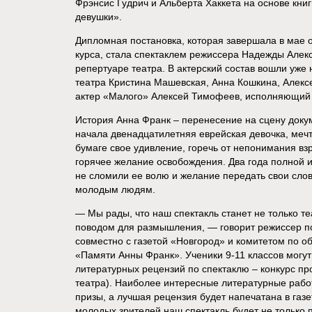
Фрэнсис Гудрич и Альберта Хаккета на основе кни
девушки».
Дипломная постановка, которая завершала в мае о
курса, стала спектаклем режиссера Надежды Але
репертуаре театра. В актерский состав вошли уже 
театра Кристина Машевская, Анна Кошкина, Алекс
актер «Малого» Алексей Тимофеев, исполняющий
История Анна Франк – перенесение на сцену доку
начала двенадцатилетняя еврейская девочка, мечт
бумаге свое удивление, горечь от непонимания вз
горячее желание освобождения. Два года полной 
не сломили ее волю и желание передать свои слов
молодым людям.
— Мы рады, что наш спектакль станет не только те
поводом для размышления, — говорит режиссер п
совместно с газетой «Новгород» и комитетом по 
«Памяти Анны Франк». Ученики 9-11 классов могут 
литературных рецензий по спектаклю – конкурс пр
театра). Наиболее интересные литературные рабо
призы, а лучшая рецензия будет напечатана в газ
молодых зрителей наш спектакль будет не только 