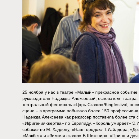
25 ноября у нас в театре «Малый» прекрасное событие
руководителя Надежды Алексеевой, основателя театра
театральный фестиваль «Царь-Сказка»/Kingfestival, п
сцене – в программе побывало более 150 профессионал
Надежда Алексеева как режиссер поставила более ста с
«Ифигения-жертва» по Еврипиду, «Король умирает» Э.И
собаки» по М. Хэддону, «Наш городок» Т.Уайлдера, «Д
«Макбет» и «Зимняя сказка» В.Шекспира, «Принц и доч