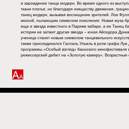
и зарождении танца модерн. Во время одного из выступ
ткани платья, но благодаря изяществу движения, граци
танец модерн, вызывая восхищение зрителей. Лои Фулл
иконой, пылающим символом поколения. Новая муза бр
еще и звезда известного в Париже кабаре, а ее Танец б
истории ее затмит другая звезда – юная Айседора Дунка
ученица станет новым символом танцевального искусст
также присоединился Гаспаль Ульель в роли графа Луи 
программы «Особый взгляд» Каннского кинофестиваля в
режиссерский дебют на «Золотую камеру». Возрастные 