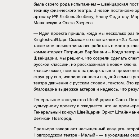
была своего рода испытанием – швейцарская пост
технику физического театра. В новой постановке з
артистку РФ Любовь Злобину, Елену Федотову, Мар
Машевскую и Олега Зверева.
— Идея проекта пришла, когда мы несколько раз 
Kingfestival/Царь-Сказка» со спектаклями «Ха-Хам
также мне посчастливилось работать в мастер-кла
комментирует Патриция Барбуиани – Когда театр 
Швейцарии, мы решили, что созрели сделать спект
русской классики, но рассказанная в новом ключе
классическое, немного патриархальное произведен
структуру сна, изолированности в одной семье тре
театра движения с русским словом, текстом. Это к
благодарна выдержке актеров и надеюсь, что резул
Генеральное консульство Швейцарии в Санкт-Пете
культурному проекту и ожидается, что на премьере
Генеральный консул Швейцарии Эрнст Штайнманн,
Великий Новгород.
Премьера завершает насыщенный двадцать второй
Новгородском театре «Малый» — в уходящем сезон