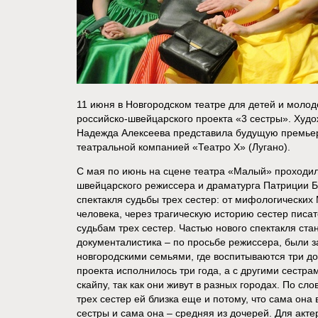
11 июня в Новгородском театре для детей и моло
российско-швейцарского проекта «3 сестры». Худ
Надежда Алексеева представила будущую премьер
театральной компанией «Театро Х» (Лугано).
С мая по июнь на сцене театра «Малый» проходил
швейцарского режиссера и драматурга Патриции Ба
спектакля судьбы трех сестер: от мифологических 
человека, через трагическую историю сестер писа
судьбам трех сестер. Частью нового спектакля ста
документалистика – по просьбе режиссера, были 
новгородскими семьями, где воспитываются три д
проекта исполнилось три года, а с другими сестр
скайпу, так как они живут в разных городах. По с
трех сестер ей близка еще и потому, что сама она 
сестры и сама она – средняя из дочерей. Для акте