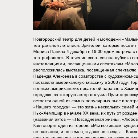
Новгородский театр для детей и молодежи «Малы
театральной летописи. Зрителей, которые посетят
Мориса Панича 4 декабря в 19.00 ждем встреча с н
театрофактов». В течение всего сезона публика в
инсталляциями, посвященными спектаклям «Малого
расположилась выставка, посвященная спектаклю 
Надежда Алексеева в соавторстве с художником-
поставила американскую классику в 2008 году. То
великих американских писателей наравне с Хэмин
городок», за которую автор получил Пулитцеровску
остается одной из самых популярных пьес в театр
«Нашего городка» — это жизнь нескольких семей и
Нью-Хемпшир в начале XX века, их путь от рожден
(названия актов — «Повседневная жизнь», «Любов
Как говорит один из героев: «Мы все знаем: сущест
не названия, и не земля, и даже не звезды… Кажды
есть что-то вечное, и это вечное как-то связано с 