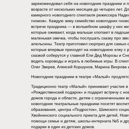
зарекомендовал себя на новогодние праздники и п
возрасте от нескольких месяцев до четырех лет. Д
камерного новогоднего спектакля режиссера Надеж
гномов». Каждую зиму семейство новогодних гномо
встречи праздника — в волшебном шкафу у них жив
которые оживают, когда малыши хлопают в ладоши.
маленькая овечка, чтобы послушать сказку про зв
апельсины. Театр приготовил сюрприз для самых-
которые впервые приходят на новогоднюю елку с р
сказкой соберутся у главной Ели Дед Морозы и Сне
водить хороводы и играть в любимые игры. В спек
Олег Зверев, Алексей Коршунов, Марина Вихрова 
Новогодние праздники в театре «Малый» продлятс
Традиционно театр «Малый» принимает участие в
«Рождественский подарок» и подарит встречу с нов
домов города и области, детям с ограниченными в
новогодние театральные праздники посетят воспи
образования, центра «Подросток», Шимского соци
Хвойнинского социального приюта для детей, Новг
помощи семье и детям, школы-интерната №5 и дру
подарки в один из детских домов.