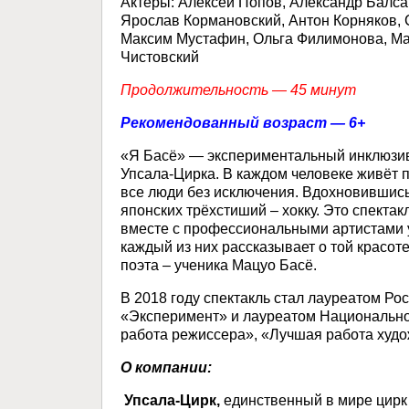
Актеры: Алексей Попов, Александр Балса
Ярослав Кормановский, Антон Корняков,
Максим Мустафин, Ольга Филимонова, Ма
Чистовский
Продолжительность — 45 минут
Рекомендованный возраст — 6+
«Я Басё» — экспериментальный инклюзив
Упсала-Цирка. В каждом человеке живёт п
все люди без исключения. Вдохновившись
японских трёхстиший – хокку. Это спектак
вместе с профессиональными артистами уч
каждый из них рассказывает о той красоте
поэта – ученика Мацуо Басё.
В 2018 году спектакль стал лауреатом Р
«Эксперимент» и лауреатом Национально
работа режиссера», «Лучшая работа худо
О компании:
Упсала-Цирк,
единственный в мире цирк 